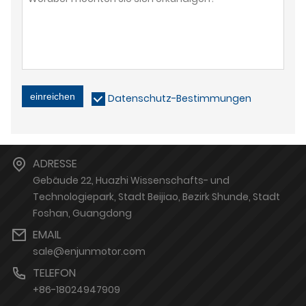
einreichen
Datenschutz-Bestimmungen
ADRESSE
Gebäude 22, Huazhi Wissenschafts- und
Technologiepark, Stadt Beijiao, Bezirk Shunde, Stadt
Foshan, Guangdong
EMAIL
sale@enjunmotor.com
TELEFON
+86-18024947909