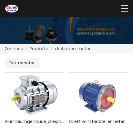
Zuhause
>
Produkte
>
drehstrommotor
Elektromotor
Aluminiumgehäuse, dreiphasiger horizontaler Kleinmotorflansch
Direkt vom Hersteller: Lieferung von Drehstrom-Asynchronmotoren