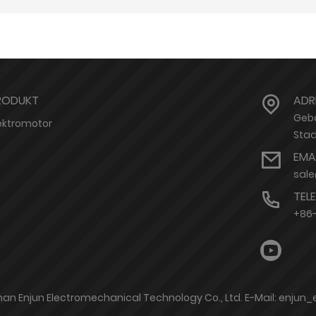
RODUKT
ADR
Gebä
ektromotor
Stad
EMA
sal
TEL
+86
han Enjun Electromechanical Technology Co., Ltd. E-Mail: enju