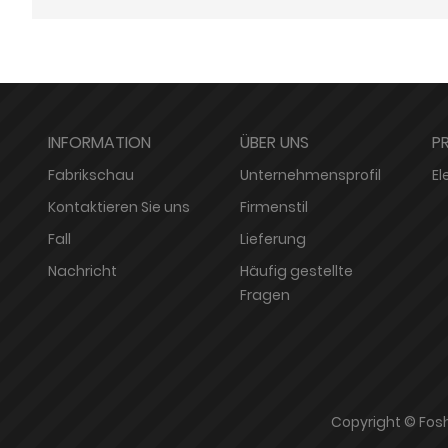
INFORMATION
ÜBER UNS
P
Fabrikschau
Unternehmensprofil
El
Kontaktieren Sie uns
Firmenstil
Fall
Lieferung
Nachricht
Häufig gestellte
Fragen
Copyright © Fos