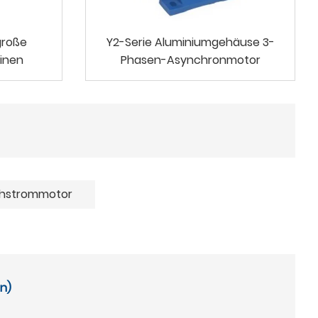
große
Y2-Serie Aluminiumgehäuse 3-
inen
Phasen-Asynchronmotor
hstrommotor
en)