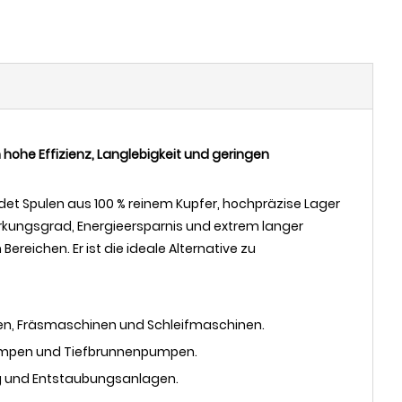
ohe Effizienz, Langlebigkeit und geringen
det Spulen aus 100 % reinem Kupfer, hochpräzise Lager
Wirkungsgrad, Energieersparnis und extrem langer
eichen. Er ist die ideale Alternative zu
en, Fräsmaschinen und Schleifmaschinen.
pumpen und Tiefbrunnenpumpen.
ug und Entstaubungsanlagen.