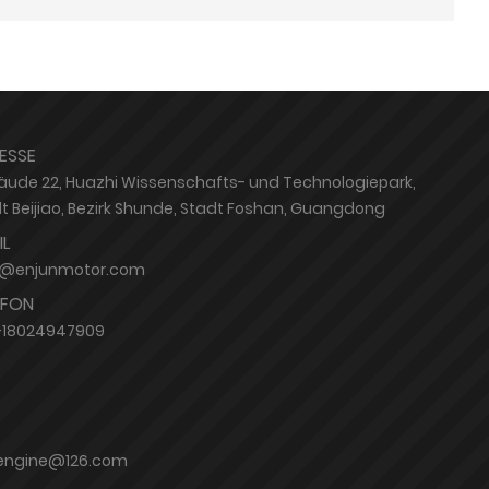
ESSE
ude 22, Huazhi Wissenschafts- und Technologiepark,
t Beijiao, Bezirk Shunde, Stadt Foshan, Guangdong
IL
e@enjunmotor.com
EFON
-18024947909
n_engine@126.com