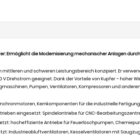
r: Ermöglicht die Modernisierung mechanischer Anlagen durch h
m mittleren und schweren Leistungsbereich konzipiert. Er verwen
380 V Drehstrom geeignet. Dank der Vorteile von Kupfer – hoher 
maschinen, Pumpen, Ventilatoren, Kompressoren und anderen Ber
chronmotoren, Kernkomponenten für die industrielle Fertigung
eben eingesetzt: Spindelantriebe für CNC-Bearbeitungszentr
tzt: hocheffiziente Antriebe für Feuerlöschpumpen, Chemie
t: Industrieabluftventilatoren, Kesselventilatoren mit Saugz