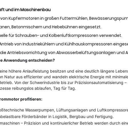
aft und im Maschinenbau
n von Kupfermotoren in großen Futtermühlen, Bewässerungspum
anen, Betonmischern und Hebebühnen eingesetzt.
elle für Schrauben- und Kolbenluftkompressoren verwendet.
Antrieb von Industriekühlern und Kühlhauskompressoren eingese
die Antriebsvorrichtung von Abwasserbelüftungsanlagen und 
Ihre Anwendung entscheiden?
 eine höhere Anlaufleistung besitzen und eine deutlich längere Lebens
on Natur aus effizienter und wandeln elektrische Energie mit minima
etrieb. Von der Schwerindustrie bis zur Präzisionsautomatisierung – 
ozesse reibungslos ablaufen, Tag für Tag.
rommotor profitieren:
roßtechnische Wasserpumpen, Lüftungsanlagen und Luftkompressoren
belastbare Förderbänder in Logistik, Bergbau und Fertigung.
aschinen – Präzision und kontinuierlicher Betrieb werden durch eine