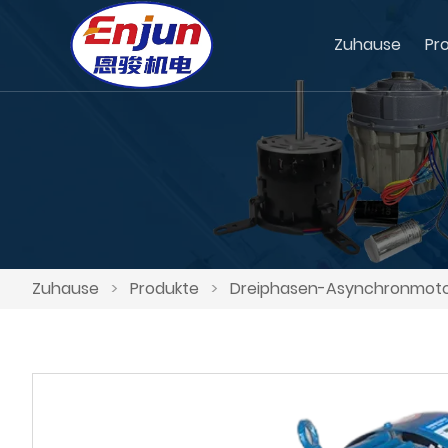
Zuhause
Pr
Zuhause
>
Produkte
>
Dreiphasen-Asynchronmotor